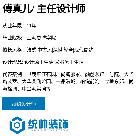
傅真儿
/ 主任设计师
从业年限：
11年
毕业院校：
上海思博学院
擅长风格：
法式|中古风|混搭|轻奢|现代简约
设计理念:
设计源于生活,又服务于生活
代表案例：
世茂滨江花园、尚海郦景、融创领馆一号院、大华
珞斐墅、大华斐勒公园、一品漫城、柏悦前湾、宝地东郊、尚
海格调、中金海棠湾等
预约设计师